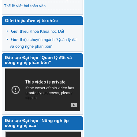
Thể lệ viết bài toàn văn
Thông báo số 2
Giới thiệu đơn vị tổ chức
Giới thiệu Khoa Khoa học Đất
Giới thiệu chuyên ngành "Quản lý đất
và công nghệ phân bón"
Đào tạo Đại học "Quản lý đất và
công nghệ phân bón"
Đào tạo Đại học "Nông nghiệp
công nghệ cao"