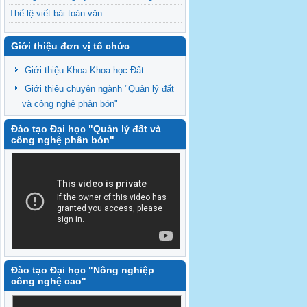
Thể lệ viết bài toàn văn
Thông báo số 2
Giới thiệu đơn vị tổ chức
Giới thiệu Khoa Khoa học Đất
Giới thiệu chuyên ngành "Quản lý đất
và công nghệ phân bón"
Đào tạo Đại học "Quản lý đất và
công nghệ phân bón"
Đào tạo Đại học "Nông nghiệp
công nghệ cao"