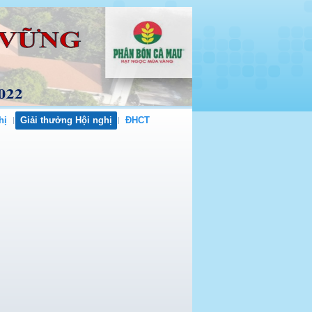
hị
Giải thưởng Hội nghị
ĐHCT