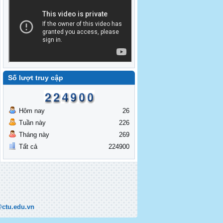
Số lượt truy cập
Hôm nay
26
Tuần này
226
Tháng này
269
Tất cả
224900
ctu.edu.vn