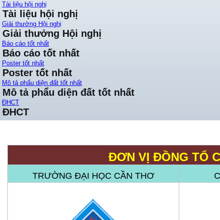
Tài liệu hội nghị
Tài liệu hội nghị
Giải thưởng Hội nghị
Giải thưởng Hội nghị
Báo cáo tốt nhất
Báo cáo tốt nhất
Poster tốt nhất
Poster tốt nhất
Mô tả phẩu diện đất tốt nhất
Mô tả phẩu diện đất tốt nhất
ĐHCT
ĐHCT
ĐƠN VỊ ĐỒNG TỔ 
TRƯỜNG ĐẠI HỌC CẦN THƠ
C