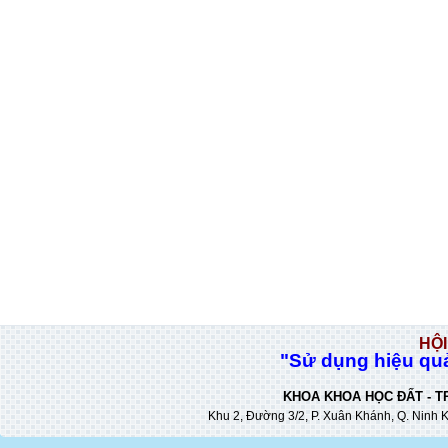
HỘI
"Sử dụng hiệu quả
KHOA KHOA HỌC ĐẤT - T
Khu 2, Đường 3/2, P. Xuân Khánh, Q. Ninh K