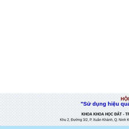
HỘI
"Sử dụng hiệu quả
KHOA KHOA HỌC ĐẤT - T
Khu 2, Đường 3/2, P. Xuân Khánh, Q. Ninh K