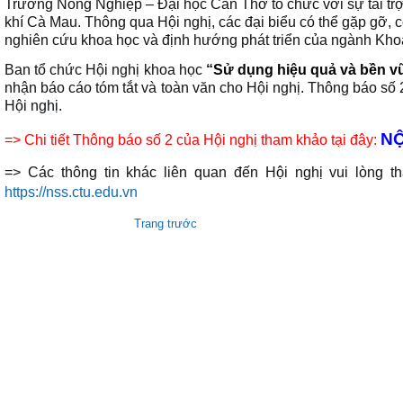
Trường Nông Nghiệp – Đại học Cần Thơ tổ chức với sự tài tr
khí Cà Mau. Thông qua Hội nghị, các đại biểu có thể gặp gỡ, c
nghiên cứu khoa học và định hướng phát triển của ngành Khoa
Ban tổ chức Hội nghị khoa học
“
Sử dụng hiệu quả và bền v
nhận báo cáo tóm tắt và toàn văn cho Hội nghị.
Thông báo số 2
Hội nghị.
NỘ
=>
Chi tiết Thông báo số 2 của Hội nghị tham khảo tại đây:
=> Các thông tin khác liên quan đến Hội nghị vui lòng t
https://nss.ctu.edu.vn
Trang trước